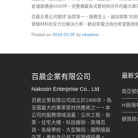
倉儲面積達6500坪，完整備載各式管材與另件的龐大
百晨企業公司堅持“品質第一，服務至上，誠信銷售”的
管線材料的全方位解決方案，歡迎來電洽詢也希望舊雨
Posted on
2018-02-05
by
nkadmin
百晨企業有限公司
最新
Nakosin Enterprise Co., Ltd
南亞塑
百晨企業有限公司成立於1986年，為
HI耐衝
全國最大的專業管材供應商之一。本
公司的服務領域涵蓋：公共工程、商
硬質膠
業、住宅大樓、科技廠辦、商場百
貨、各級學校、大型醫院、國際級飯
店等，更包含公共工程管線設備。