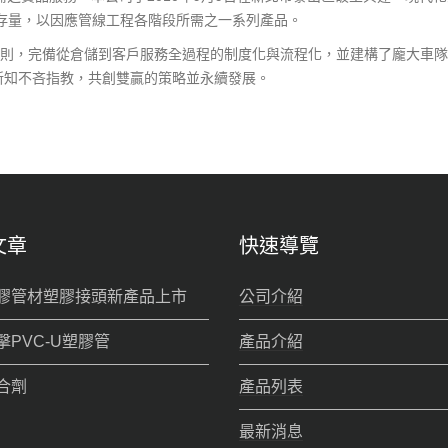
庫存量，以因應管線工程各階段所需之一系列產品。
原則，完備從倉儲到客戶服務全過程的制度化與流程化，並建構了龐大車
新知不吝指教，共創雙贏的策略並永續發展。
文章
快速導覽
膠管材塑膠接頭新產品上市
公司介紹
擊PVC-U塑膠管
產品介紹
合劑
產品列表
最新消息