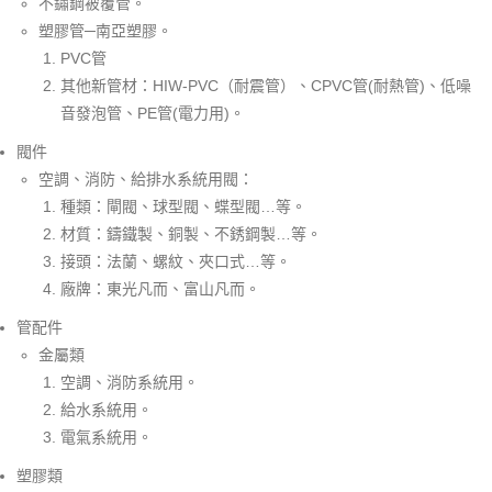
不鏽鋼被覆管。
塑膠管─南亞塑膠。
PVC管
其他新管材：HIW-PVC（耐震管）、CPVC管(耐熱管)、低噪
音發泡管、PE管(電力用)。
閥件
空調、消防、給排水系統用閥：
種類：閘閥、球型閥、蝶型閥…等。
材質：鑄鐵製、銅製、不銹鋼製…等。
接頭：法蘭、螺紋、夾口式…等。
廠牌：東光凡而、富山凡而。
管配件
金屬類
空調、消防系統用。
給水系統用。
電氣系統用。
塑膠類