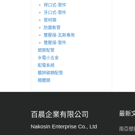
焊口式-管件
牙口式-管件
管材類
防震軟管
雙壓接-瓦斯專用
雙壓接-管件
塑膠配管
水電小五金
配電系統
鍍鋅碳鋼配管
閥體類
百晨企業有限公司
最新
Nakosin Enterprise Co., Ltd
南亞塑