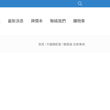
表
最新消息
牌價本
聯絡我們
購物車
首頁
/
不鏽鋼配管
/ 雙壓接-瓦斯專用