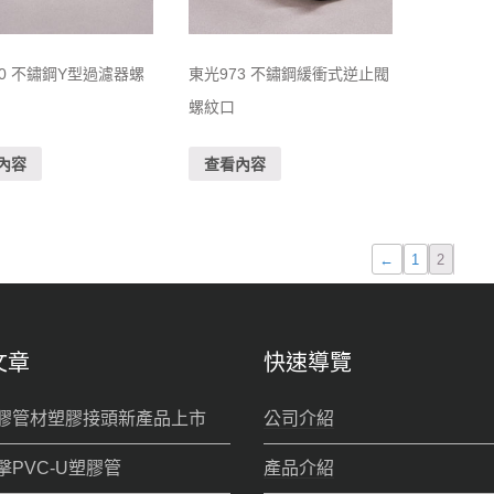
40 不鏽鋼Y型過濾器螺
東光973 不鏽鋼緩衝式逆止閥
螺紋口
內容
查看內容
←
1
2
文章
快速導覽
膠管材塑膠接頭新產品上市
公司介紹
擊PVC-U塑膠管
產品介紹