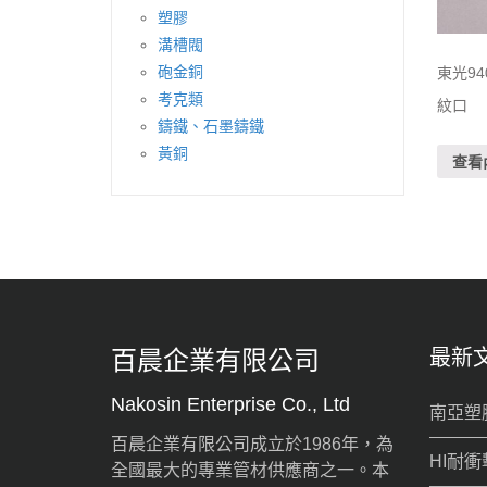
塑膠
溝槽閥
砲金銅
東光9
考克類
紋口
鑄鐵、石墨鑄鐵
黃銅
查看
百晨企業有限公司
最新
Nakosin Enterprise Co., Ltd
南亞塑
百晨企業有限公司成立於1986年，為
HI耐衝
全國最大的專業管材供應商之一。本