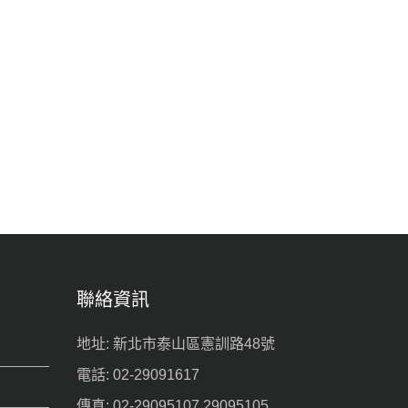
聯絡資訊
地址: 新北市泰山區憲訓路48號
電話: 02-29091617
傳真: 02-29095107.29095105