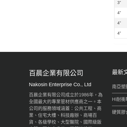
3”
4”
4”
4”
百晨企業有限公司
最新
Nakosin Enterprise Co., Ltd
南亞塑
百晨企業有限公司成立於1986年，為
HI耐衝
全國最大的專業管材供應商之一。本
公司的服務領域涵蓋：公共工程、商
硬質膠
業、住宅大樓、科技廠辦、商場百
貨、各級學校、大型醫院、國際級飯