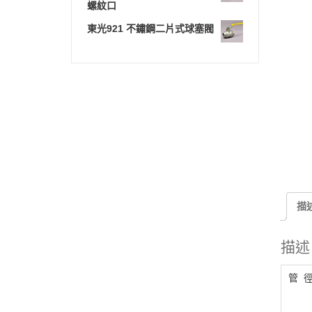
螺紋口
東光921 不鏽鋼二片式球塞閥
描
描述
管 