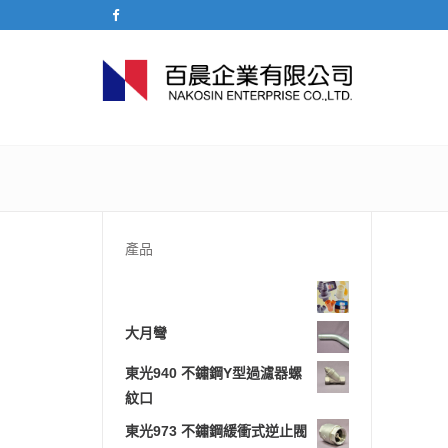
產品
大月彎
東光940 不鏽鋼Y型過濾器螺
紋口
東光973 不鏽鋼緩衝式逆止閥