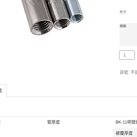
尺寸
規格
數
量
貨號:
不
述
徑
管厚度
BK-11明
被覆厚度