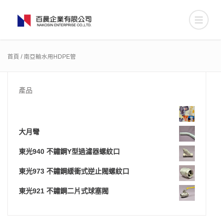
首頁
/ 南亞輸水用HDPE管
產品
大月彎
東光940 不鏽鋼Y型過濾器螺紋口
東光973 不鏽鋼緩衝式逆止閥螺紋口
東光921 不鏽鋼二片式球塞閥