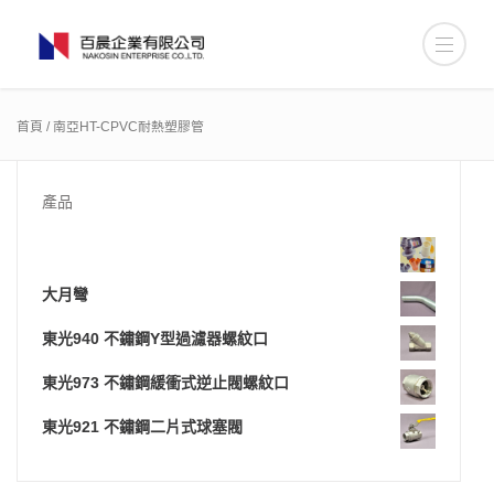
首頁
/ 南亞HT-CPVC耐熱塑膠管
產品
大月彎
東光940 不鏽鋼Y型過濾器螺紋口
東光973 不鏽鋼緩衝式逆止閥螺紋口
東光921 不鏽鋼二片式球塞閥