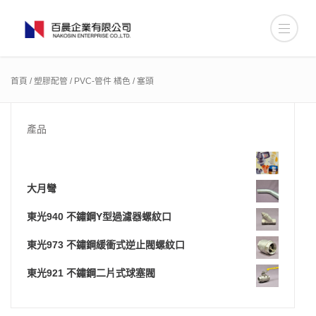
首頁
/
塑膠配管
/
PVC-管件 橘色
/ 塞頭
產品
大月彎
東光940 不鏽鋼Y型過濾器螺紋口
東光973 不鏽鋼緩衝式逆止閥螺紋口
東光921 不鏽鋼二片式球塞閥