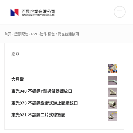
首頁
/
塑膠配管
/
PVC-管件 橘色
/ 異徑普通接頭
產品
大月彎
東光940 不鏽鋼Y型過濾器螺紋口
東光973 不鏽鋼緩衝式逆止閥螺紋口
東光921 不鏽鋼二片式球塞閥