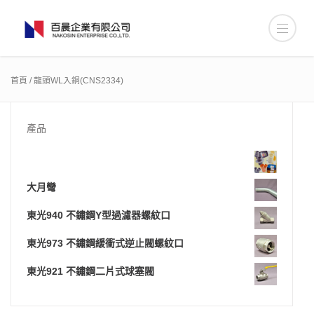
首頁
/ 龍頭WL入銅(CNS2334)
產品
大月彎
東光940 不鏽鋼Y型過濾器螺紋口
東光973 不鏽鋼緩衝式逆止閥螺紋口
東光921 不鏽鋼二片式球塞閥