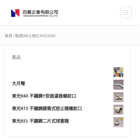
首頁
/ 龍頭WS入銅(CNS2334)
產品
大月彎
東光940 不鏽鋼Y型過濾器螺紋口
東光973 不鏽鋼緩衝式逆止閥螺紋口
東光921 不鏽鋼二片式球塞閥