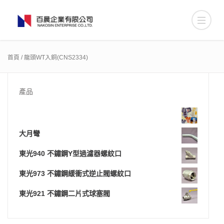
首頁
/ 龍頭WT入銅(CNS2334)
產品
大月彎
東光940 不鏽鋼Y型過濾器螺紋口
東光973 不鏽鋼緩衝式逆止閥螺紋口
東光921 不鏽鋼二片式球塞閥