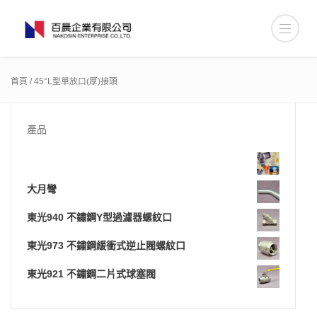
首頁
/ 45°L型單放口(厚)接頭
產品
大月彎
東光940 不鏽鋼Y型過濾器螺紋口
東光973 不鏽鋼緩衝式逆止閥螺紋口
東光921 不鏽鋼二片式球塞閥