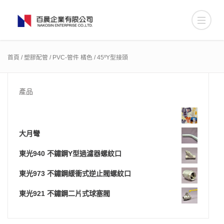
首頁
/
塑膠配管
/
PVC-管件 橘色
/ 45ºY型接頭
產品
大月彎
東光940 不鏽鋼Y型過濾器螺紋口
東光973 不鏽鋼緩衝式逆止閥螺紋口
東光921 不鏽鋼二片式球塞閥