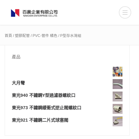
首頁
/
塑膠配管
/
PVC-管件 橘色
/ P型存水灣組
產品
大月彎
東光940 不鏽鋼Y型過濾器螺紋口
東光973 不鏽鋼緩衝式逆止閥螺紋口
東光921 不鏽鋼二片式球塞閥