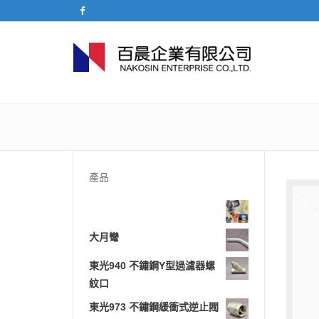
產品
大月彎
東光940 不鏽鋼Y型過濾器螺
紋口
東光973 不鏽鋼緩衝式逆止閥