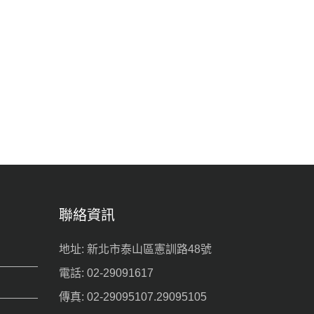
聯絡資訊
地址: 新北市泰山區憲訓路48號
電話: 02-29091617
傳真: 02-29095107.29095105