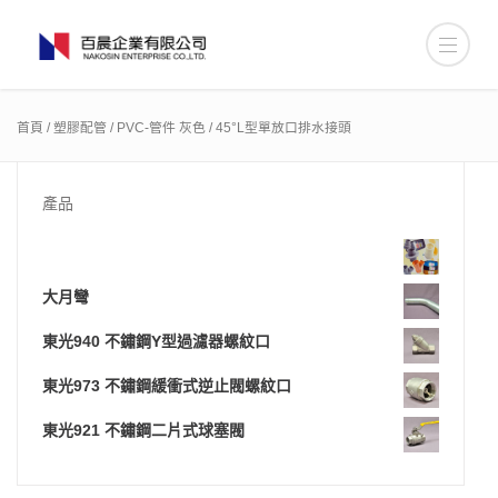
首頁
/
塑膠配管
/
PVC-管件 灰色
/ 45°L型單放口排水接頭
產品
大月彎
東光940 不鏽鋼Y型過濾器螺紋口
東光973 不鏽鋼緩衝式逆止閥螺紋口
東光921 不鏽鋼二片式球塞閥